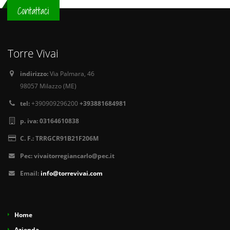
Contattaci
Torre Vivai
indirizzo:
Via Palmara, 46
98057 Milazzo (ME)
tel:
+390909296200
+393881684981
p. iva:
03164610838
C. F.:
TRRGCR91B21F206M
Pec:
vivaitorregiancarlo@pec.it
Email:
info@torrevivai.com
Home
Azienda