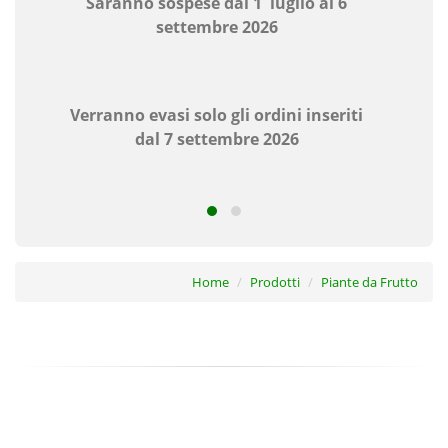
Pomeriggio chiuso
Domenica e Festivi
V
Chiuso
Home
Prodotti
Piante da Frutto